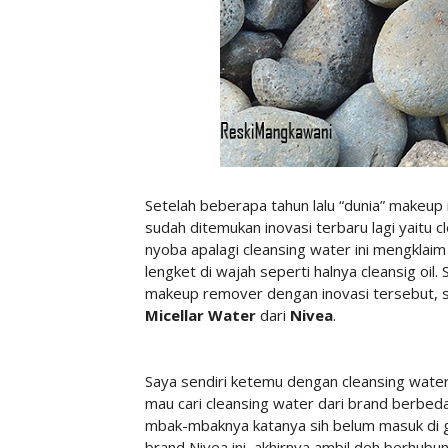
Setelah beberapa tahun lalu “dunia” makeup
sudah ditemukan inovasi terbaru lagi yaitu 
nyoba apalagi cleansing water ini mengklaim
lengket di wajah seperti halnya cleansig oi
makeup remover dengan inovasi tersebut, 
Micellar Water
dari
Nivea
.
Saya sendiri ketemu dengan cleansing water
mau cari cleansing water dari brand berbeda
mbak-mbaknya katanya sih belum masuk di gu
brand Nivea ini, akhirnya ambil deh berhubu