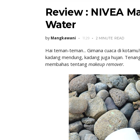
Review : NIVEA Ma
Water
by
Mangkawani
11.29
2 MINUTE
READ
Hai teman-teman... Gimana cuaca di kotamu?
kadang mendung, kadang juga hujan. Tenang s
membahas tentang
makeup remover.