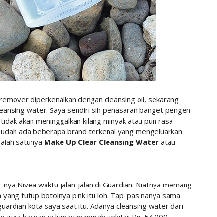
 remover diperkenalkan dengan cleansing oil, sekarang
cleansing water. Saya sendiri sih penasaran banget pengen
 tidak akan meninggalkan kilang minyak atau pun rasa
l. Sudah ada beberapa brand terkenal yang mengeluarkan
salah satunya
Make Up Clear Cleansing Water
atau
-nya Nivea waktu jalan-jalan di Guardian. Niatnya memang
 yang tutup botolnya pink itu loh. Tapi pas nanya sama
ardian kota saya saat itu. Adanya cleansing water dari
ng juga harganya lumayan murah sekitar Rp. 54.000,.