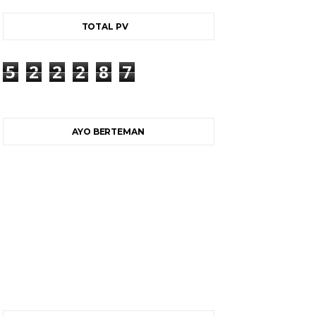
TOTAL PV
5
2
2
2
8
7
AYO BERTEMAN