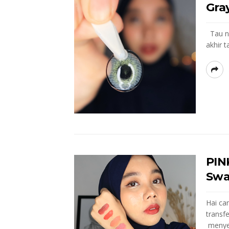
Gra
Tau ngg
akhir t
PIN
Swa
Hai can
transf
menyer