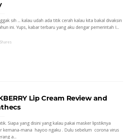
y
ak sih ... kalau udah ada titik cerah kalau kita bakal divaksin
ahun ini. Yups, kabar terbaru yang aku dengar pemerintah I...
Shares
KBERRY Lip Cream Review and
thecs
tik. Siapa yang disini yang kalau pakai masker lipstiknya
er kemana-mana hayoo ngaku . Dulu sebelum corona virus
ang a...