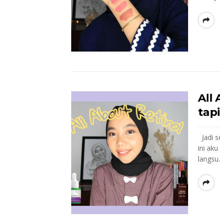
All
tap
Jadi se
ini ak
langsu..