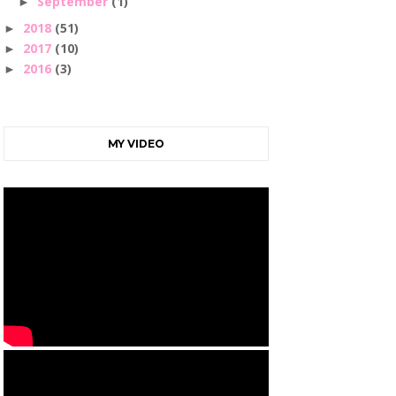
September
(1)
►
2018
(51)
►
2017
(10)
►
2016
(3)
►
MY VIDEO