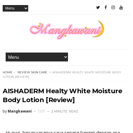
HOME
REVIEW SKIN CARE
AISHADERM HEALTY WHITE MOISTURE BODY
LOTION [REVIEW]
AISHADERM Healty White Moisture
Body Lotion [Review]
by
Mangkawani
13.57
2 MINUTE
READ
Hi
guys
, hari ini rasanya saya senang banget dengan apa