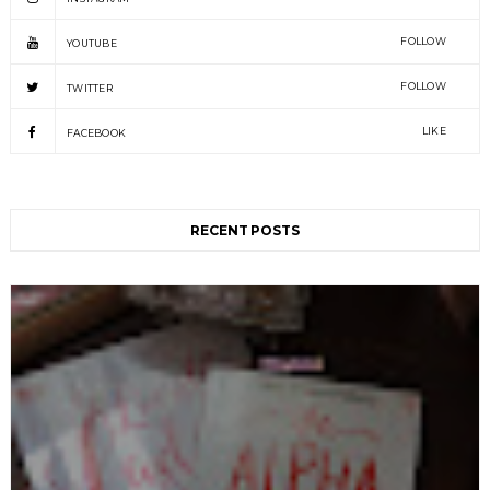
FOLLOW
YOUTUBE
FOLLOW
TWITTER
LIKE
FACEBOOK
RECENT POSTS