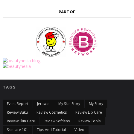
PART OF
TAGS
Event Report
Jerawat
My Skin Story
My Story
Review Buku
Review Cosmetics
Review Lip Care
Review Skin Care
Review Softlens
Review Tools
Skincare 101
Tips And Tutorial
Video