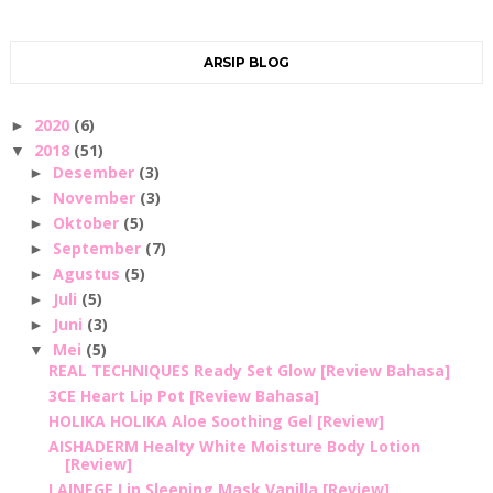
ARSIP BLOG
2020
(6)
►
2018
(51)
▼
Desember
(3)
►
November
(3)
►
Oktober
(5)
►
September
(7)
►
Agustus
(5)
►
Juli
(5)
►
Juni
(3)
►
Mei
(5)
▼
REAL TECHNIQUES Ready Set Glow [Review Bahasa]
3CE Heart Lip Pot [Review Bahasa]
HOLIKA HOLIKA Aloe Soothing Gel [Review]
AISHADERM Healty White Moisture Body Lotion
[Review]
LAINEGE Lip Sleeping Mask Vanilla [Review]