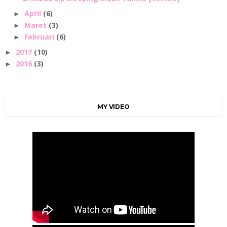
April
(6)
►
Maret
(3)
►
Februari
(6)
►
2017
(10)
►
2016
(3)
►
MY VIDEO