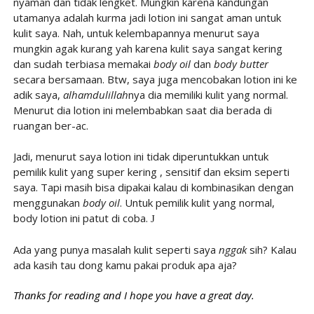
nyaman dan tidak lengket. Mungkin karena kandungan
utamanya adalah kurma jadi lotion ini sangat aman untuk
kulit saya. Nah, untuk kelembapannya menurut saya
mungkin agak kurang yah karena kulit saya sangat kering
dan sudah terbiasa memakai
body oil
dan
body butter
secara bersamaan. Btw, saya juga mencobakan lotion ini ke
adik saya,
alhamdulillah
nya dia memiliki kulit yang normal.
Menurut dia lotion ini melembabkan saat dia berada di
ruangan ber-ac.
Jadi, menurut saya lotion ini tidak diperuntukkan untuk
pemilik kulit yang super kering , sensitif dan eksim seperti
saya. Tapi masih bisa dipakai kalau di kombinasikan dengan
menggunakan
body oil
. Untuk pemilik kulit yang normal,
body lotion ini patut di coba.
J
Ada yang punya masalah kulit seperti saya
nggak
sih? Kalau
ada kasih tau dong kamu pakai produk apa aja?
Thanks for reading and I hope you have a great day.