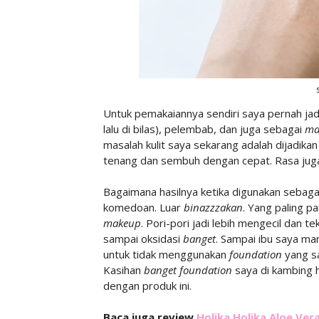
Untuk pemakaiannya sendiri saya pernah jad
lalu di bilas), pelembab, dan juga sebagai
ma
masalah kulit saya sekarang adalah dijadika
tenang dan sembuh dengan cepat. Rasa juga 
Bagaimana hasilnya ketika digunakan sebag
komedoan. Luar
binazzzakan
. Yang paling p
makeup
. Pori-pori jadi lebih mengecil dan t
sampai oksidasi
banget
. Sampai ibu saya mar
untuk tidak menggunakan
foundation
yang sa
Kasihan
banget foundation
saya di kambing h
dengan produk ini.
Baca juga review
Holika Holika Aloe Vera