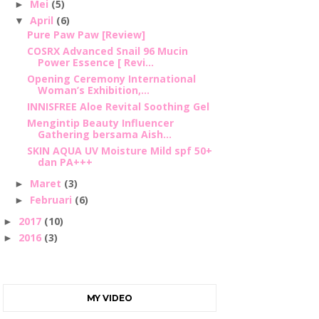
Mei
(5)
►
April
(6)
▼
Pure Paw Paw [Review]
COSRX Advanced Snail 96 Mucin
Power Essence [ Revi...
Opening Ceremony International
Woman’s Exhibition,...
INNISFREE Aloe Revital Soothing Gel
Mengintip Beauty Influencer
Gathering bersama Aish...
SKIN AQUA UV Moisture Mild spf 50+
dan PA+++
Maret
(3)
►
Februari
(6)
►
2017
(10)
►
2016
(3)
►
MY VIDEO