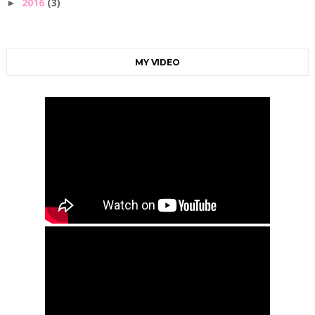
2016
(3)
►
MY VIDEO