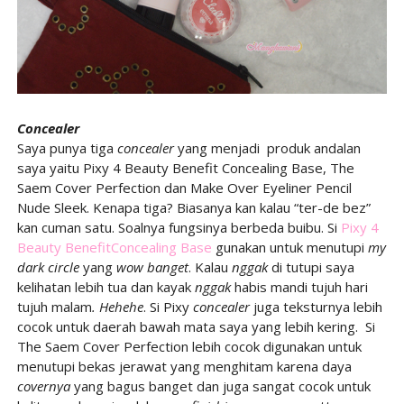
Concealer
Saya punya tiga
concealer
yang menjadi
produk andalan
saya yaitu Pixy 4 Beauty Benefit Concealing Base, The
Saem Cover Perfection dan Make Over Eyeliner Pencil
Nude Sleek. Kenapa tiga? Biasanya kan kalau “ter-de bez”
kan cuman satu. Soalnya fungsinya berbeda buibu. Si
Pixy 4
Beauty BenefitConcealing Base
gunakan untuk menutupi
my
dark circle
yang
wow banget
. Kalau
nggak
di tutupi saya
kelihatan lebih tua dan kayak
nggak
habis mandi tujuh hari
tujuh malam
. Hehehe
. Si Pixy
concealer
juga teksturnya lebih
cocok untuk daerah bawah mata saya yang lebih kering.
Si
The Saem Cover Perfection lebih cocok digunakan untuk
menutupi bekas jerawat yang menghitam karena daya
covernya
yang bagus banget dan juga sangat cocok untuk