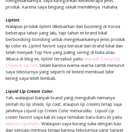
mengeluarkannya. Saya kategorikan kebeberapa jenis
produk. Karena saya bingung sekali memilihnya. Hahaha.
Liptint.
Walapun produk
liptint
dikeluarkan dan booming di Korea
beberapa tahun yang lalu, tapi tahun ini brand lokal
berbondong-bondong untuk mengeluarkannya jenis produk
lip color ini.
Liptint
favorit saya berasal dari brand lokal dan
telah menjadi Top Five yang paling sering di buka atau
dibaca di blog ini,
liptint
tersebut yaitu
Wardah EveryDay
Cheek & LipTint
. Selain karena warna-warna cantik menurut
saya teksturnya yang seperti oil tinted membuat bibir
kering saya lebih lembab.
Liquid Lip Cream Color.
Yah, walaupun banyak brand yang mengubah namanya
(entah itu
lip shade, lip coat
, ataupun
lip cream
) tetap saja
jatuhnya
Liquid Lip Cream Color
menurutku
.
Liquid Lip
cream
favorit saya kali ini saya temukan baru-baru ini yaitu
Aleysia Lipshade
. Walaupun saya kurang suka dengan bau
dan sensasi mintnya tetapi karena teksturnya yang sangat