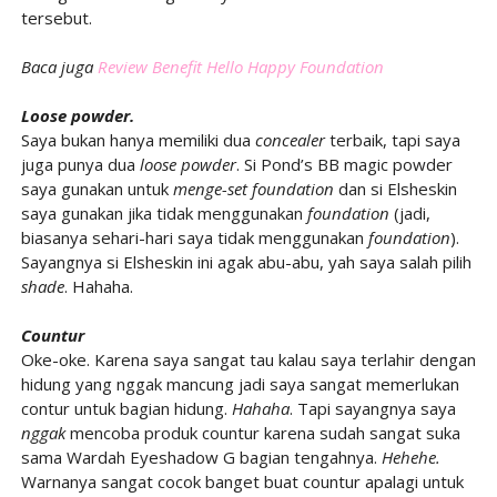
tersebut.
Baca juga
Review Benefit Hello Happy Foundation
Loose powder.
Saya bukan hanya memiliki dua
concealer
terbaik, tapi saya
juga punya dua
loose powder
. Si Pond’s BB magic powder
saya gunakan untuk
menge-set foundation
dan si Elsheskin
saya gunakan jika tidak menggunakan
foundation
(jadi,
biasanya sehari-hari saya tidak menggunakan
foundation
).
Sayangnya si Elsheskin ini agak abu-abu, yah saya salah pilih
shade
. Hahaha.
Countur
Oke-oke. Karena saya sangat tau kalau saya terlahir dengan
hidung yang nggak mancung jadi saya sangat memerlukan
contur untuk bagian hidung.
Hahaha
. Tapi sayangnya saya
nggak
mencoba produk countur karena sudah sangat suka
sama Wardah Eyeshadow G bagian tengahnya.
Hehehe.
Warnanya sangat cocok banget buat countur apalagi untuk