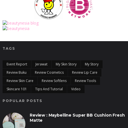
TAGS
Event Report
Jerawat
My Skin Story
My Story
Review Buku
Review Cosmetics
Review Lip Care
Review Skin Care
Review Softlens
Review Tools
Skincare 101
Tips And Tutorial
Video
POPULAR POSTS
Review : Maybelline Super BB Cushion Fresh
Matte