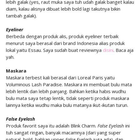
lebih galak (yes, raut muka saya tuh udah galak banget kalau
diam, kalau alisnya dibuat lebih bold lagi takutnya bikin
tambah galak).
Eyeliner
Berbeda dengan produk alis, produk eyeliner terbaik
menurut saya berasal dari brand Indonesia alias produk
lokal yaitu Essau. Saya sudah buat reviewnya
disini
. Baca aja
yah.
Maskara
Maskara terbest kali berasal dari Loreal Paris yaitu
Voluminous Lash Paradise. Maskara ini membuat bulu mata
lebih lentik dan lebih panjang. Bahkan ketika habis wudhu
bulu mata saya tetap lentik, tidak seperti produk maskara
lainnya ketika wudhu maka bulu matanya ikut-ikutan turun.
False Eyelash
Produk favorit saya itu adalah Blink Charm.
False Eyelash
ini
tuh sangat ringan, banyak macamnya (dari yang super
natural, bold, bahkan upper
False Eyelash
juga ada), dan