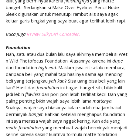
kulit yang berminyak karena
finishingnya
yang matte
banget.
Sedangkan si Make Over Eyeliner Pencil Nude
Sleek digunakan untuk menutupi rambut alis saya agak
keluar garis bingkai yang saya buat agar terlihat lebih rapi.
Baca juga
Review SilkyGirl Concealer.
Foundation
Nah, satu atau dua bulan lalu saya akhirnya membeli si Wet
n Wild Photofocus Foundation. Alasannya karena ini
dupe
dari foundation
high end
. Maklum jiwa irit selalu membara,
daripada beli yang mahal tapi hasilnya sama aja mending
beli yang terjangkau
yah kan
? Sisa uang bisa beli yang lain
kan? Hasil dari
foundation
ini bagus banget sih, bikin kulit
jadi lebih
flawless
dan pori-pori lebih terlihat kecil. Dan yang
paling penting bikin wajah saya lebih lama
mattenya
.
Soalnya, wajah saya biasanya kalau sudah dua jam bakal
berminyak
banget
. Bahkan setelah menghapus foundation
ini saya merasa wajah saya nggak kering. Kan ada yang
matte foundation
yang membuat wajah berminyak menjadi
kering karena saking kuatnya formula matte fondation